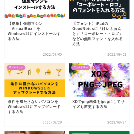
【簡単】仮想マシン
【フォント】iPadの
「VirtualBox」を
GoodNotesに「けいふぉん
Windows11にインストールす
と」「コーポレート・ロゴ」
る方法
などの無料フォントを入れる
方法
2022/09/05
2022/09/02
ITプチドリル
ITプチドリル
条件を満たさないパソコンを
XDでpng画像をjpegにしてサ
Windows11にアップグレード
イズも変更する方法
する方法
2022/08/28
2022/08/24