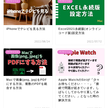
ITプチドリル
ITプチドリル
iPhoneでテレビを見る方法
Excel2021永続版(オンライン
コード版)設定方法
2022/08/24
2022/07/12
ITプチドリル
ITプチドリル
Macで画像(png, jpg)をPDF
Apple WatchのSiriが「少々
にする方法、複数のPDFを統
お待ちください・・・」「接
合する方法
続で問題が起きています。し
ばらくしてからやり直してみ
てください。」となった時の
解決方法