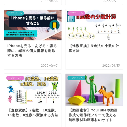
2022/07/02
2022/07/01
ITプチドリル
ITプチドリル
iPhoneを売る・あげる・譲る
【進数変換】N進法の小数の計
際に、端末の個人情報を削除
算方法
する方法
2022/06/01
2022/04/13
ITプチドリル
ITプチドリル
【進数変換】2進数、10進数、
【動画素材】YouTubeや動画
16進数、n進数へ変換する方法
作成で著作権フリーで使える
無料素材動画素材のサイト