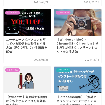
2022/04/09
2022/02/02
ITプチドリル
ITプチドリル
ユーチューブでパソコンを写
【Windows・MAC・
している画像を生配信をする
ChromeOS・Chromium】そ
方法（PCで写している画面を
れぞれのOSでスクリーンショ
配信）
ットをとる方法
2022/01/26
2021/12/15
ITプチドリル
ITプチドリル
【Windows】起動時に自動的
【.htaccess編集】「推奨セ
に立ち上がるアプリを無効化
キュリティヘッダーがインス