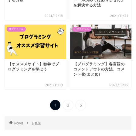
する方法
トール済みではありません」
を解決する方法
2021/12/15
2021/11/27
ITプチドリル
ITプチドリル
【オススメサイト】独学でプ
【プログラミング】各言語の
ログラミングを学ぼう
コメントアウトの方法、コメ
ント化(まとめ)
2021/11/18
2021/10/29
1
2
3
HOME
お勉強