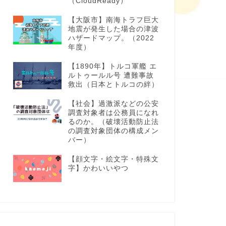
（CloudReady）
【大阪市】南海トラフ巨大
地震が発生した場合の津波
ハザードマップ。（2022
年度）
【1890年】トルコ軍艦 エ
ルトゥールル号 遭難事故
救出（日本とトルコの絆）
【社会】過激派などの公安
調査対象者は公務員になれ
るのか。（破壊活動防止法
の調査対象団体の構成メン
バー）
【顔文字・絵文字・特殊文
字】かわいいやつ