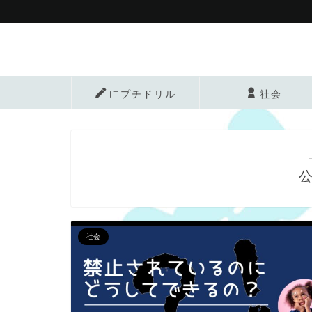
ITプチドリル
社会
社会