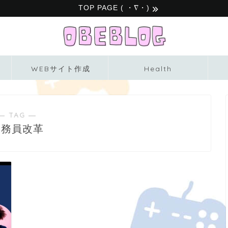
TOP PAGE ( ・∇・)
WEBサイト作成
Health
― TAG ―
公務員改革