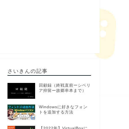
さいきんの記事
回顧録（終戦直前ーシベリ
ア抑留ー故郷串本まで）
Windowsに好きなフォン
トを追加する方法
【2022年】VirtualBoxに