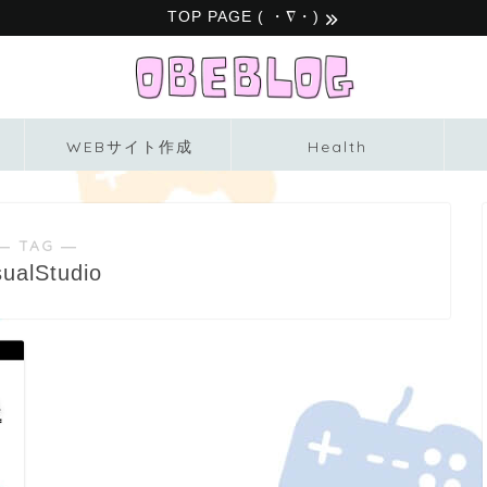
TOP PAGE ( ・∇・)
WEBサイト作成
Health
― TAG ―
sualStudio