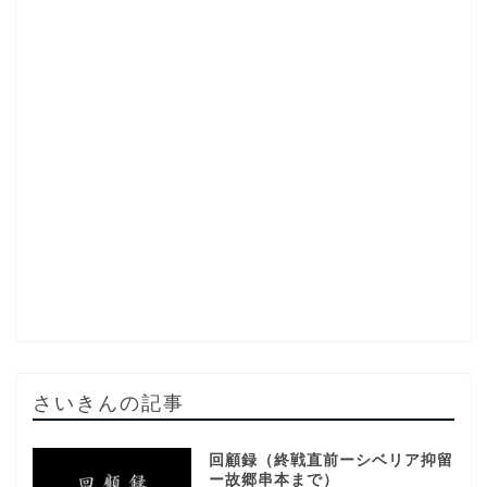
さいきんの記事
回顧録（終戦直前ーシベリア抑留
ー故郷串本まで）