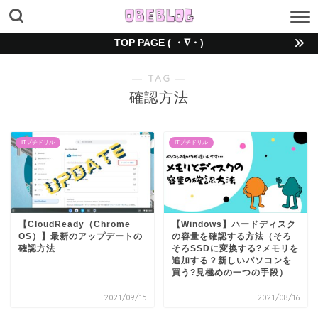
TOP PAGE ( ・∇・)
― TAG ―
確認方法
ITプチドリル
ITプチドリル
【CloudReady（Chrome
【Windows】ハードディスク
OS）】最新のアップデートの
の容量を確認する方法（そろ
確認方法
そろSSDに変換する?メモリを
追加する？新しいパソコンを
買う?見極めの一つの手段）
2021/09/15
2021/08/16