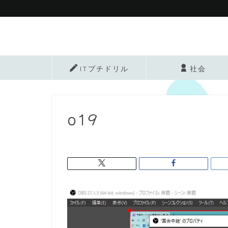
ITプチドリル
社会
o19