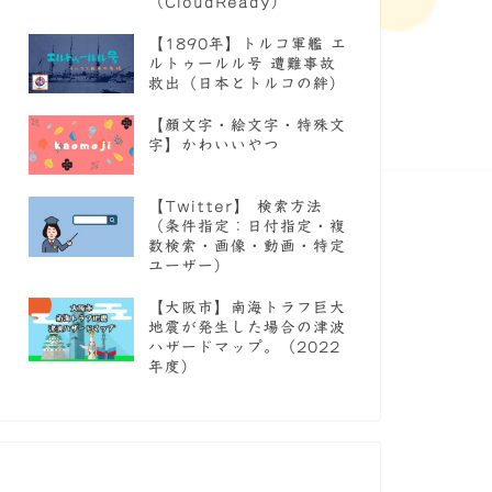
（CloudReady）
【1890年】トルコ軍艦 エ
ルトゥールル号 遭難事故
救出（日本とトルコの絆）
【顔文字・絵文字・特殊文
字】かわいいやつ
【Twitter】 検索方法
（条件指定：日付指定・複
数検索・画像・動画・特定
ユーザー）
【大阪市】南海トラフ巨大
地震が発生した場合の津波
ハザードマップ。（2022
年度）