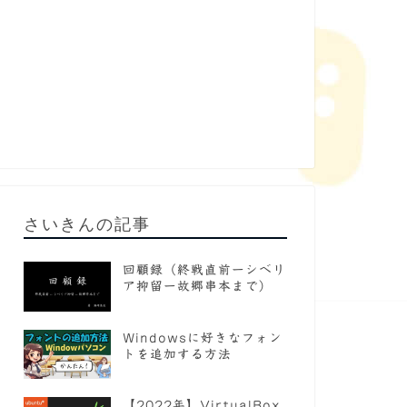
さいきんの記事
回顧録（終戦直前ーシベリ
ア抑留ー故郷串本まで）
Windowsに好きなフォン
トを追加する方法
【2022年】VirtualBox