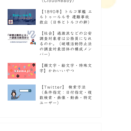
（CloudReady）
【1890年】トルコ軍艦 エ
ルトゥールル号 遭難事故
救出（日本とトルコの絆）
【社会】過激派などの公安
調査対象者は公務員になれ
るのか。（破壊活動防止法
の調査対象団体の構成メン
バー）
【顔文字・絵文字・特殊文
字】かわいいやつ
【Twitter】 検索方法
（条件指定：日付指定・複
数検索・画像・動画・特定
ユーザー）