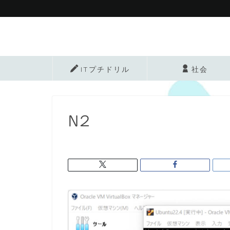
ITプチドリル
社会
N2