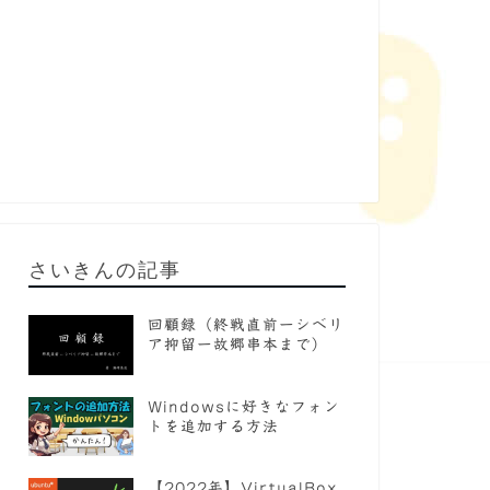
さいきんの記事
回顧録（終戦直前ーシベリ
ア抑留ー故郷串本まで）
Windowsに好きなフォン
トを追加する方法
【2022年】VirtualBox