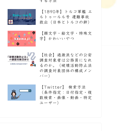
する方法
【1890年】トルコ軍艦 エ
ルトゥールル号 遭難事故
救出（日本とトルコの絆）
【顔文字・絵文字・特殊文
字】かわいいやつ
【社会】過激派などの公安
調査対象者は公務員になれ
るのか。（破壊活動防止法
の調査対象団体の構成メン
バー）
【Twitter】 検索方法
（条件指定：日付指定・複
数検索・画像・動画・特定
ユーザー）