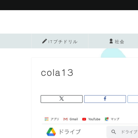
ITプチドリル
社会
cola13