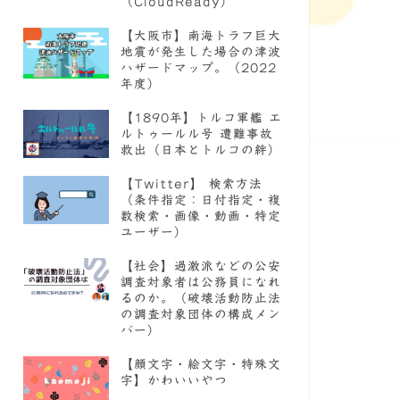
（CloudReady）
【大阪市】南海トラフ巨大
地震が発生した場合の津波
ハザードマップ。（2022
年度）
【1890年】トルコ軍艦 エ
ルトゥールル号 遭難事故
救出（日本とトルコの絆）
【Twitter】 検索方法
（条件指定：日付指定・複
数検索・画像・動画・特定
ユーザー）
【社会】過激派などの公安
調査対象者は公務員になれ
るのか。（破壊活動防止法
の調査対象団体の構成メン
バー）
【顔文字・絵文字・特殊文
字】かわいいやつ