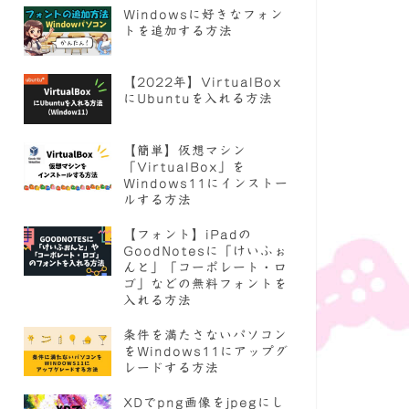
Windowsに好きなフォン
トを追加する方法
【2022年】VirtualBox
にUbuntuを入れる方法
【簡単】仮想マシン
「VirtualBox」を
Windows11にインストー
ルする方法
【フォント】iPadの
GoodNotesに「けいふぉ
んと」「コーポレート・ロ
ゴ」などの無料フォントを
入れる方法
条件を満たさないパソコン
をWindows11にアップグ
レードする方法
XDでpng画像をjpegにし