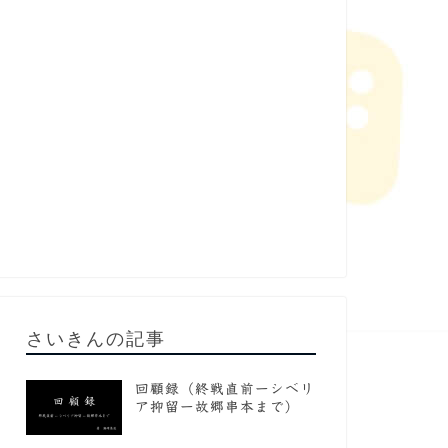
さいきんの記事
回顧録（終戦直前ーシベリ
ア抑留ー故郷串本まで）