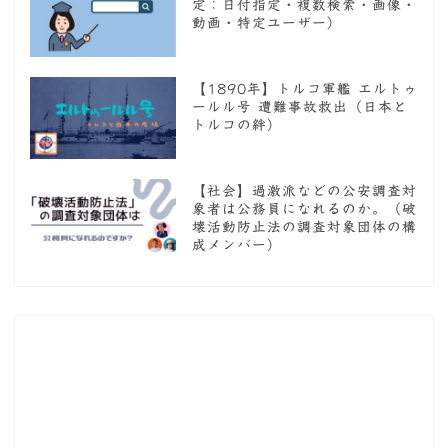
定：日付指定・複数検索・画像・
動画・特定ユーザー）
【1890年】トルコ軍艦 エルトゥ
ールル号 遭難事故救出（日本と
トルコの絆）
【社会】過激派などの公安調査対
象者は公務員になれるのか。（破
壊活動防止法の調査対象団体の構
成メンバー）