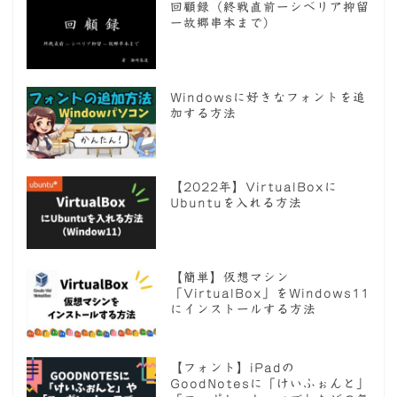
回顧録（終戦直前ーシベリア抑留
ー故郷串本まで）
Windowsに好きなフォントを追
加する方法
【2022年】VirtualBoxに
Ubuntuを入れる方法
【簡単】仮想マシン
「VirtualBox」をWindows11
にインストールする方法
【フォント】iPadの
GoodNotesに「けいふぉんと」