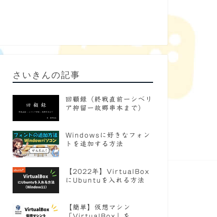
さいきんの記事
回顧録（終戦直前ーシベリ
ア抑留ー故郷串本まで）
Windowsに好きなフォン
トを追加する方法
【2022年】VirtualBox
にUbuntuを入れる方法
【簡単】仮想マシン
「VirtualBox」を