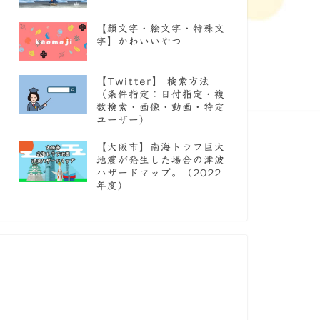
【顔文字・絵文字・特殊文
字】かわいいやつ
【Twitter】 検索方法
（条件指定：日付指定・複
数検索・画像・動画・特定
ユーザー）
【大阪市】南海トラフ巨大
地震が発生した場合の津波
ハザードマップ。（2022
年度）