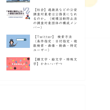
【社会】過激派などの公安
調査対象者は公務員になれ
るのか。（破壊活動防止法
の調査対象団体の構成メン
バー）
【Twitter】 検索方法
（条件指定：日付指定・複
数検索・画像・動画・特定
ユーザー）
【顔文字・絵文字・特殊文
字】かわいいやつ