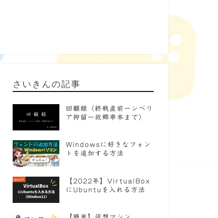
さいきんの記事
回顧録（終戦直前ーシベリ
ア抑留ー故郷串本まで）
Windowsに好きなフォン
トを追加する方法
【2022年】VirtualBox
にUbuntuを入れる方法
【簡単】仮想マシン