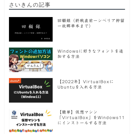
さいきんの記事
回顧録（終戦直前ーシベリア抑留
ー故郷串本まで）
Windowsに好きなフォントを追
加する方法
【2022年】VirtualBoxに
Ubuntuを入れる方法
【簡単】仮想マシン
「VirtualBox」をWindows11
にインストールする方法