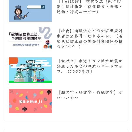
【Twitter】 検索方法（条件指
定：日付指定・複数検索・画像・
動画・特定ユーザー）
【社会】過激派などの公安調査対
象者は公務員になれるのか。（破
壊活動防止法の調査対象団体の構
成メンバー）
【大阪市】南海トラフ巨大地震が
発生した場合の津波ハザードマッ
プ。（2022年度）
【顔文字・絵文字・特殊文字】か
わいいやつ