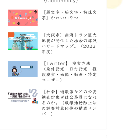
（CloudReady）
【顔文字・絵文字・特殊文
字】かわいいやつ
【大阪市】南海トラフ巨大
地震が発生した場合の津波
ハザードマップ。（2022
年度）
【Twitter】 検索方法
（条件指定：日付指定・複
数検索・画像・動画・特定
ユーザー）
【社会】過激派などの公安
調査対象者は公務員になれ
るのか。（破壊活動防止法
の調査対象団体の構成メン
バー）