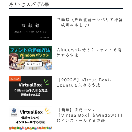
さいきんの記事
回顧録（終戦直前ーシベリア抑留
ー故郷串本まで）
Windowsに好きなフォントを追
加する方法
【2022年】VirtualBoxに
Ubuntuを入れる方法
【簡単】仮想マシン
「VirtualBox」をWindows11
にインストールする方法