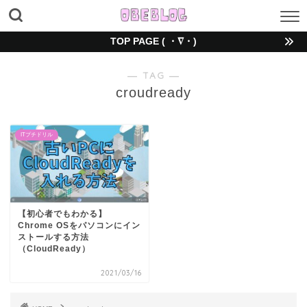
TOP PAGE ( ・∇・)
― TAG ―
croudready
ITプチドリル
【初心者でもわかる】
Chrome OSをパソコンにイン
ストールする方法
（CloudReady）
2021/03/16