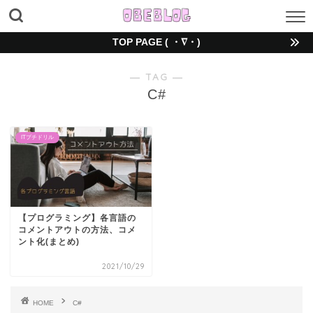
TOP PAGE ( ・∇・)
― TAG ―
C#
ITプチドリル
【プログラミング】各言語の
コメントアウトの方法、コメ
ント化(まとめ)
2021/10/29
HOME
C#