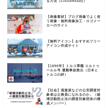
る方法（CloudReady）
【画像素材】ブログ画像でよく使
う画像・無料画像加工・ロゴメー
カーのサイト
【無料アイコン】おすすめフリー
アイコン作成サイト
【1890年】トルコ軍艦 エルトゥ
ールル号 遭難事故救出（日本と
トルコの絆）
【社会】過激派などの公安調査対
象者は公務員になれるのか。（破
壊活動防止法の調査対象団体の構
成メンバー）