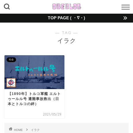
TOP PAGE ( ・∇・)
― TAG ―
イラク
社会
【1890年】トルコ軍艦 エルト
ゥールル号 遭難事故救出（日
本とトルコの絆）
2021/05/29
HOME
イラク