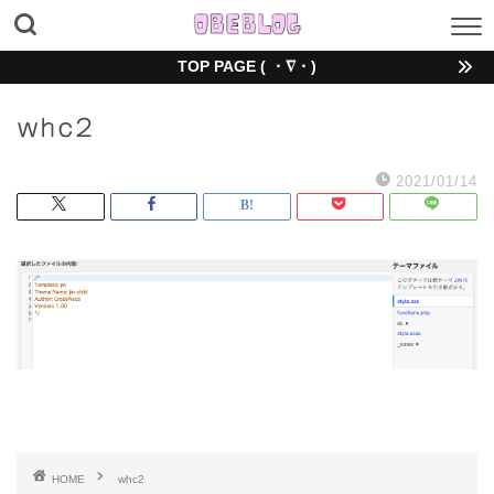
TOP PAGE ( ・∇・)
whc2
2021/01/14
HOME
whc2