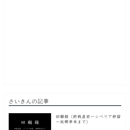
さいきんの記事
回顧録（終戦直前ーシベリア抑留
ー故郷串本まで）