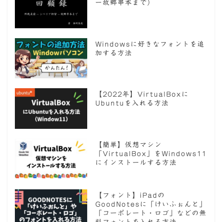
ー故郷串本まで）
Windowsに好きなフォントを追
加する方法
【2022年】VirtualBoxに
Ubuntuを入れる方法
【簡単】仮想マシン
「VirtualBox」をWindows11
にインストールする方法
【フォント】iPadの
GoodNotesに「けいふぉんと」
「コーポレート・ロゴ」などの無