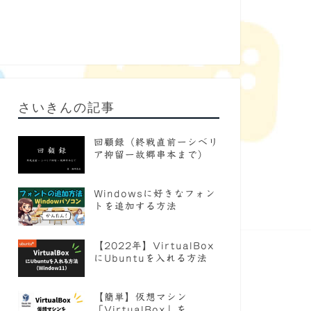
さいきんの記事
回顧録（終戦直前ーシベリ
ア抑留ー故郷串本まで）
Windowsに好きなフォン
トを追加する方法
【2022年】VirtualBox
にUbuntuを入れる方法
【簡単】仮想マシン
「VirtualBox」を