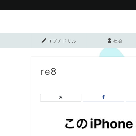
ITプチドリル
社会
re8