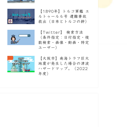
【1890年】トルコ軍艦 エ
ルトゥールル号 遭難事故
救出（日本とトルコの絆）
【Twitter】 検索方法
（条件指定：日付指定・複
数検索・画像・動画・特定
ユーザー）
【大阪市】南海トラフ巨大
地震が発生した場合の津波
ハザードマップ。（2022
年度）