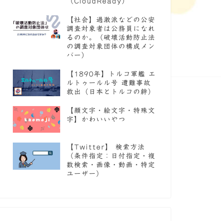
（CloudReady）
【社会】過激派などの公安
調査対象者は公務員になれ
るのか。（破壊活動防止法
の調査対象団体の構成メン
バー）
【1890年】トルコ軍艦 エ
ルトゥールル号 遭難事故
救出（日本とトルコの絆）
【顔文字・絵文字・特殊文
字】かわいいやつ
【Twitter】 検索方法
（条件指定：日付指定・複
数検索・画像・動画・特定
ユーザー）