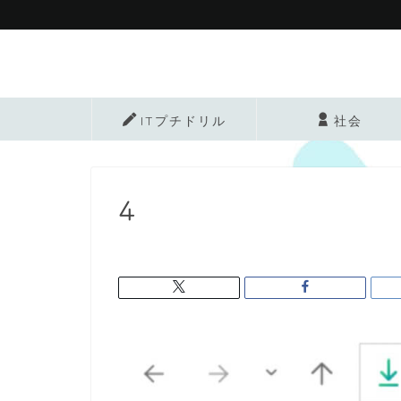
ITプチドリル
社会
4