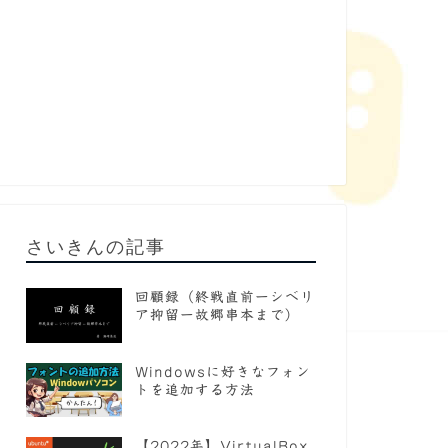
さいきんの記事
回顧録（終戦直前ーシベリ
ア抑留ー故郷串本まで）
Windowsに好きなフォン
トを追加する方法
【2022年】VirtualBox