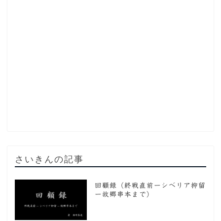
さいきんの記事
回顧録（終戦直前ーシベリア抑留
ー故郷串本まで）